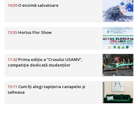
16:50
O enzimă salvatoare
13:55
Hortus Flor Show
17:42
Prima ediție a ”Crosului USAMV”,
competiție dedicată studenților
15:11
Cum îți alegi tapițeria canapelei și
salteaua