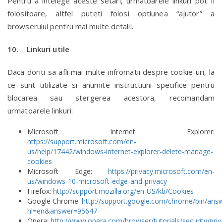
Pentru a intelege aceste setari, urmatoarele linkuri pot fi
folositoare, altfel puteti folosi optiunea “ajutor” a
browserului pentru mai multe detalii.
10. Linkuri utile
Daca doriti sa afli mai multe infromatii despre cookie-uri, la
ce sunt utilizate si anumite instructiuni specifice pentru
blocarea sau stergerea acestora, recomandam
urmatoarele linkuri:
Microsoft Internet Explorer:
https://support.microsoft.com/en-
us/help/17442/windows-internet-explorer-delete-manage-
cookies
Microsoft Edge:
https://privacy.microsoft.com/en-
us/windows-10-microsoft-edge-and-privacy
Firefox:
http://support.mozilla.org/en-US/kb/Cookies
Google Chrome:
http://support.google.com/chrome/bin/answ
hl=en&answer=95647
Opera:
http://www.opera.com/browser/tutorials/security/priv