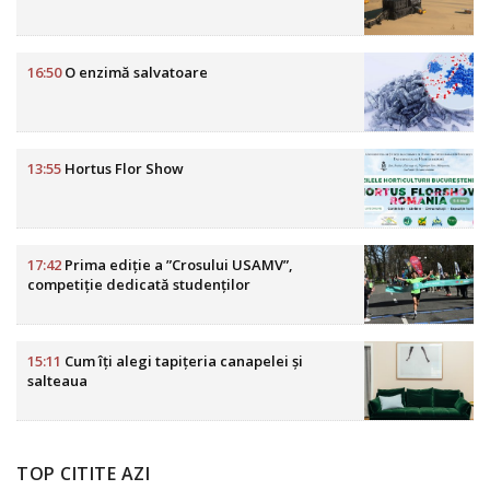
16:50
O enzimă salvatoare
13:55
Hortus Flor Show
17:42
Prima ediție a ”Crosului USAMV”,
competiție dedicată studenților
15:11
Cum îți alegi tapițeria canapelei și
salteaua
TOP CITITE AZI