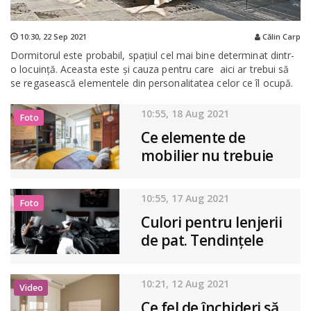
10:30,
22 Sep 2021
Călin Carp
Dormitorul este probabil, spaţiul cel mai bine determinat dintr-
o locuinţă. Aceasta este și cauza pentru care aici ar trebui să
se regasească elementele din personalitatea celor ce îl ocupă.
10:55, 18 Aug 2021
Foto
Ce elemente de
mobilier nu trebuie
să lipsească dintr-un
dormitor
10:55, 17 Aug 2021
Foto
Culori pentru lenjerii
de pat. Tendințele
anului ce vine
10:21, 12 Aug 2021
Video
Ce fel de închideri să