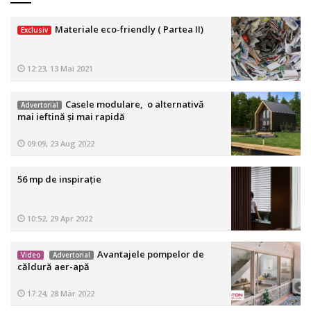
Materiale eco-friendly ( Partea II)
Exclusiv
12:23, 13 Mai 2021
Casele modulare, o alternativă
Advertorial
mai ieftină și mai rapidă
09:09, 23 Aug 2022
56 mp de inspirație
10:52, 29 Apr 2022
Avantajele pompelor de
Video
Advertorial
căldură aer-apă
17:24, 28 Mar 2022