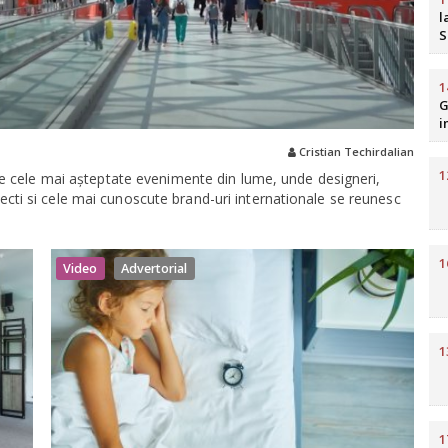
l
S
b
R
1
G
i
H
Cristian Techirdalian
1
e cele mai așteptate evenimente din lume, unde designeri,
hitecti si cele mai cunoscute brand-uri internationale se reunesc
1
Video
Advertorial
1
1