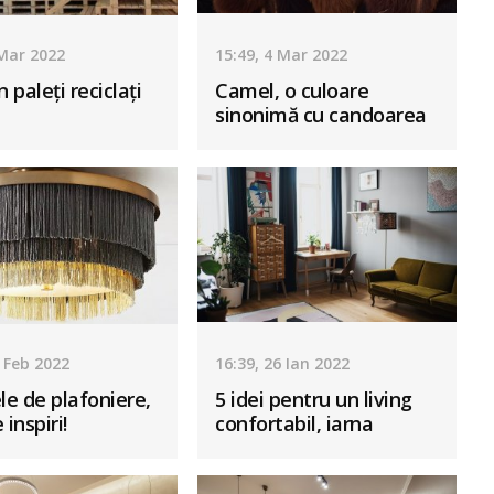
 Mar 2022
15:49, 4 Mar 2022
n paleţi reciclaţi
Camel, o culoare
sinonimă cu candoarea
2 Feb 2022
16:39, 26 Ian 2022
e de plafoniere,
5 idei pentru un living
 inspiri!
confortabil, iarna