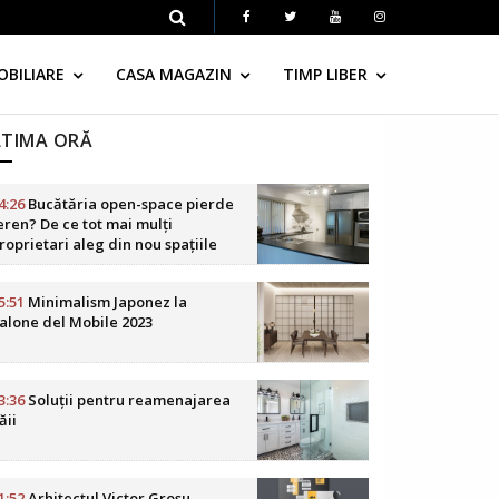
OBILIARE
CASA MAGAZIN
TIMP LIBER
LTIMA ORĂ
4:26
Bucătăria open-space pierde
eren? De ce tot mai mulți
roprietari aleg din nou spațiile
elimitate
5:51
Minimalism Japonez la
alone del Mobile 2023
3:36
Soluții pentru reamenajarea
ăii
1:52
Arhitectul Victor Grosu