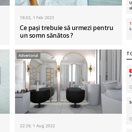
U
s
18:03, 1 Feb 2023
1
Ce pași trebuie să urmezi pentru
c
un somn sănătos ?
TO
Advertorial
P
5
22:29, 1 Aug 2022