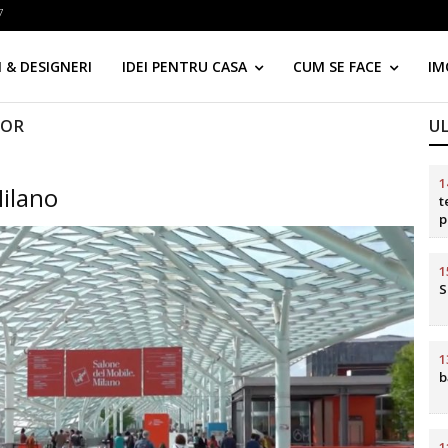
7
 & DESIGNERI
IDEI PENTRU CASA
CUM SE FACE
IM
IOR
U
1
ilano
t
p
d
1
S
1
b
1