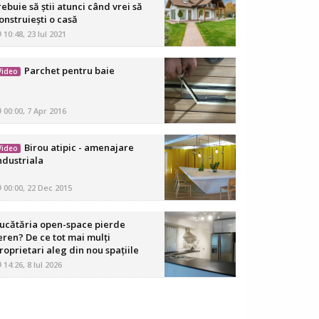
rebuie să știi atunci când vrei să
onstruiești o casă
10:48, 23 Iul 2021
Parchet pentru baie
Video
00:00, 7 Apr 2016
Birou atipic - amenajare
Video
ndustriala
00:00, 22 Dec 2015
ucătăria open-space pierde
eren? De ce tot mai mulți
roprietari aleg din nou spațiile
elimitate
14:26, 8 Iul 2026