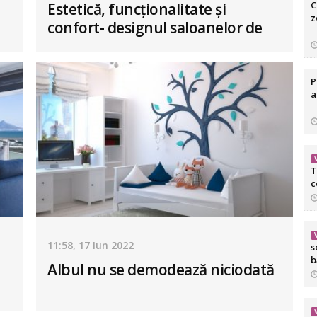
C
i
Estetică, funcționalitate și
z
confort- designul saloanelor de
frumusețe
P
a
T
c
11:58, 17 Iun 2022
s
b
Albul nu se demodează niciodată