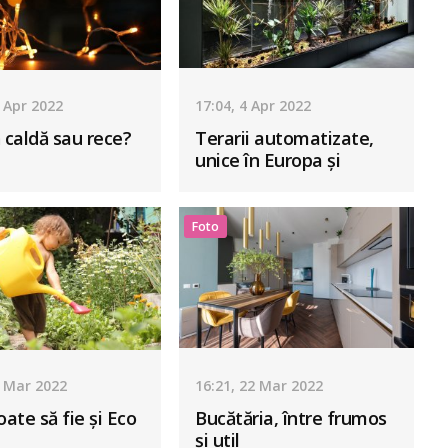
8 Apr 2022
17:04, 4 Apr 2022
 caldă sau rece?
Terarii automatizate,
unice în Europa și
produse în România
Foto
5 Mar 2022
16:21, 22 Mar 2022
ate să fie și Eco
Bucătăria, între frumos
și util