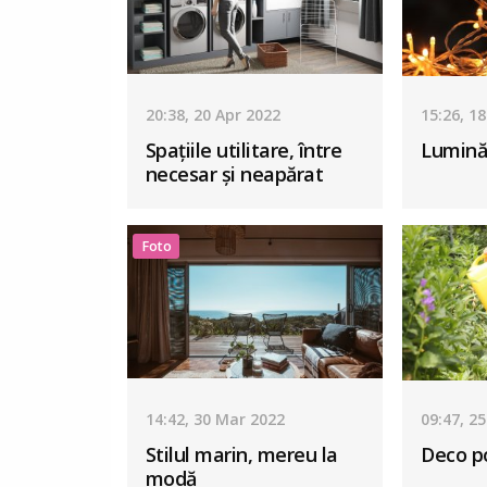
20:38, 20 Apr 2022
15:26, 1
Spațiile utilitare, între
Lumină
necesar și neapărat
Foto
14:42, 30 Mar 2022
09:47, 2
Stilul marin, mereu la
Deco po
modă