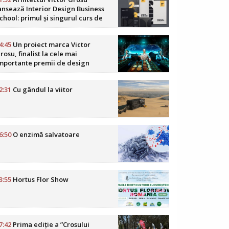
ansează Interior Design Business
chool: primul și singurul curs de
usiness în design interior din
omânia
4:45
Un proiect marca Victor
rosu, finalist la cele mai
mportante premii de design
oReCa din lume
2:31
Cu gândul la viitor
6:50
O enzimă salvatoare
3:55
Hortus Flor Show
7:42
Prima ediție a ”Crosului