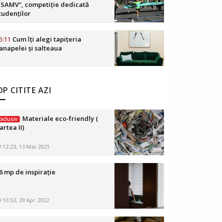
SAMV”, competiție dedicată
tudenților
5:11
Cum îți alegi tapițeria
anapelei și salteaua
P CITITE AZI
Materiale eco-friendly (
Exclusiv
artea II)
12:23, 13 Mai 2021
6 mp de inspirație
10:52, 29 Apr 2022