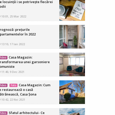
e locuință i se potrivește fiecărei
odii
10:01, 25 Mar 2022
rognoză: prețurile
partamentelor în 2022
13:10, 17 Ian 2022
Casa Magazin:
Video
ransformarea unei garsoniere
omuniste
11:40, 9 Dec 2021
Casa Magazin: Cum
Video
Foto
e restaurează o casă
ătrânească, Casa Șona
10:42, 22 Noi 2021
Sfatul arhitectului- Ce
Video