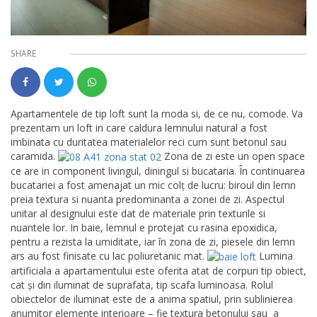
SHARE
Apartamentele de tip loft sunt la moda si, de ce nu, comode. Va
prezentam un loft in care caldura lemnului natural a fost
imbinata cu duritatea materialelor reci cum sunt betonul sau
caramida.
Zona de zi este un open space
ce are in component livingul, diningul si bucataria. În continuarea
bucatariei a fost amenajat un mic colț de lucru: biroul din lemn
preia textura si nuanta predominanta a zonei de zi. Aspectul
unitar al designului este dat de materiale prin texturile si
nuantele lor. In baie, lemnul e protejat cu rasina epoxidica,
pentru a rezista la umiditate, iar în zona de zi, piesele din lemn
ars au fost finisate cu lac poliuretanic mat.
Lumina
artificiala a apartamentului este oferita atat de corpuri tip obiect,
cat şi din iluminat de suprafata, tip scafa luminoasa. Rolul
obiectelor de iluminat este de a anima spatiul, prin sublinierea
anumitor elemente interioare – fie textura betonului sau a