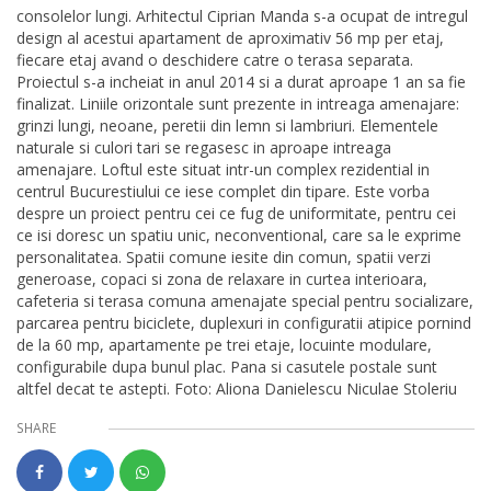
consolelor lungi. Arhitectul Ciprian Manda s-a ocupat de intregul
design al acestui apartament de aproximativ 56 mp per etaj,
fiecare etaj avand o deschidere catre o terasa separata.
Proiectul s-a incheiat in anul 2014 si a durat aproape 1 an sa fie
finalizat. Liniile orizontale sunt prezente in intreaga amenajare:
grinzi lungi, neoane, peretii din lemn si lambriuri. Elementele
naturale si culori tari se regasesc in aproape intreaga
amenajare. Loftul este situat intr-un complex rezidential in
centrul Bucurestiului ce iese complet din tipare. Este vorba
despre un proiect pentru cei ce fug de uniformitate, pentru cei
ce isi doresc un spatiu unic, neconventional, care sa le exprime
personalitatea. Spatii comune iesite din comun, spatii verzi
generoase, copaci si zona de relaxare in curtea interioara,
cafeteria si terasa comuna amenajate special pentru socializare,
parcarea pentru biciclete, duplexuri in configuratii atipice pornind
de la 60 mp, apartamente pe trei etaje, locuinte modulare,
configurabile dupa bunul plac. Pana si casutele postale sunt
altfel decat te astepti. Foto: Aliona Danielescu Niculae Stoleriu
SHARE