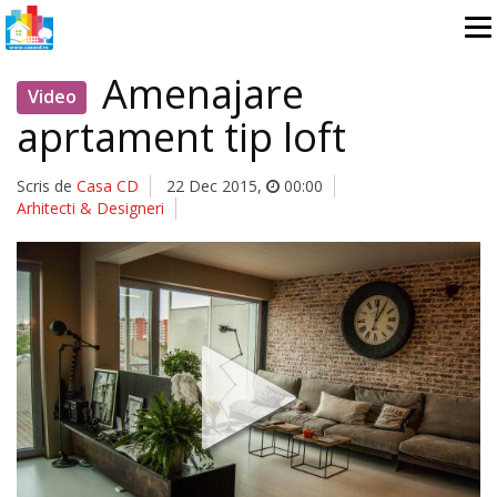
Amenajare
Video
aprtament tip loft
Scris de
Casa CD
22 Dec 2015
,
00:00
Arhitecti & Designeri