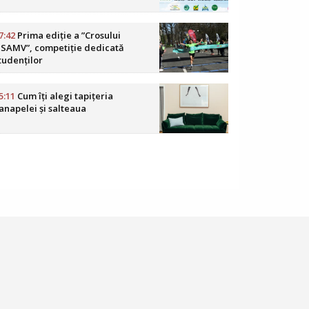
7:42
Prima ediție a ”Crosului
SAMV”, competiție dedicată
tudenților
5:11
Cum îți alegi tapițeria
anapelei și salteaua