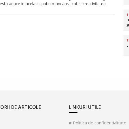
a aduce in acelasi spatiu mancarea cat si creativitatea.
1
U
s
1
c
ORII DE ARTICOLE
LINKURI UTILE
# Politica de confidentialitate