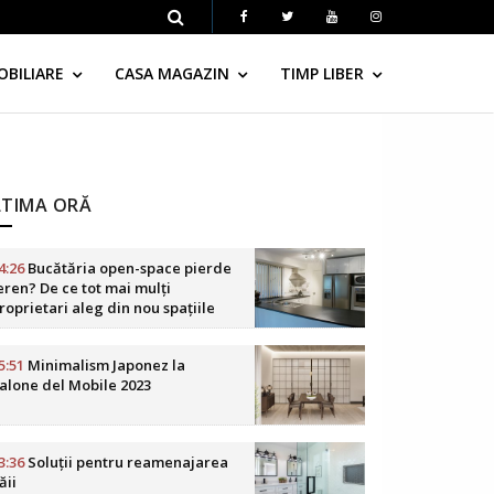
OBILIARE
CASA MAGAZIN
TIMP LIBER
LTIMA ORĂ
4:26
Bucătăria open-space pierde
eren? De ce tot mai mulți
roprietari aleg din nou spațiile
elimitate
5:51
Minimalism Japonez la
alone del Mobile 2023
3:36
Soluții pentru reamenajarea
ăii