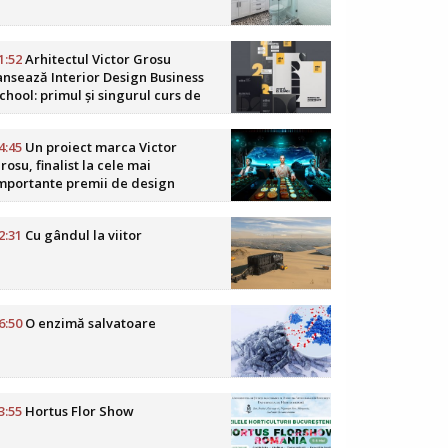
1:52
Arhitectul Victor Grosu
ansează Interior Design Business
chool: primul și singurul curs de
usiness în design interior din
omânia
4:45
Un proiect marca Victor
rosu, finalist la cele mai
mportante premii de design
oReCa din lume
2:31
Cu gândul la viitor
6:50
O enzimă salvatoare
3:55
Hortus Flor Show