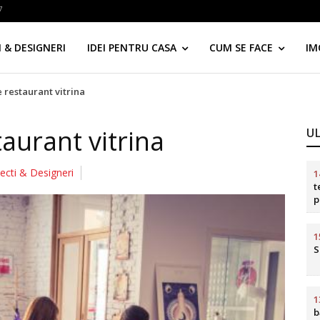
7
 & DESIGNERI
IDEI PENTRU CASA
CUM SE FACE
IM
restaurant vitrina
aurant vitrina
U
tecti & Designeri
1
t
p
d
1
S
1
b