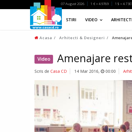
07 August 2026
1 € = 4.9769
1 $ = 4.730
STIRI
VIDEO
ARHITECTI
Acasa
Arhitecti & Designeri
Amenajare 
Amenajare rest
Video
Scris de
Casa CD
14 Mar 2016
,
00:00
Arhi