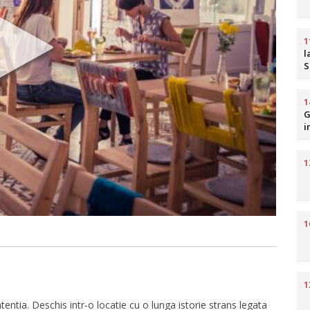
1
l
S
b
R
1
G
i
H
1
1
1
entia. Deschis intr-o locatie cu o lunga istorie strans legata