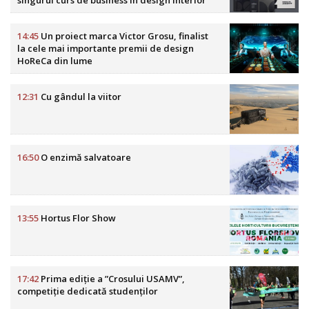
singurul curs de business în design interior
din România
14:45
Un proiect marca Victor Grosu, finalist
la cele mai importante premii de design
HoReCa din lume
12:31
Cu gândul la viitor
16:50
O enzimă salvatoare
13:55
Hortus Flor Show
17:42
Prima ediție a ”Crosului USAMV”,
competiție dedicată studenților