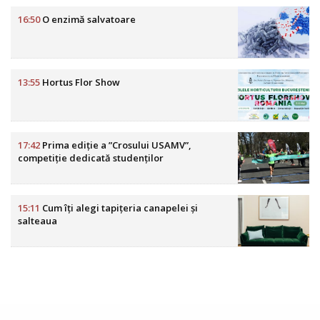
16:50
O enzimă salvatoare
13:55
Hortus Flor Show
17:42
Prima ediție a ”Crosului USAMV”,
competiție dedicată studenților
15:11
Cum îți alegi tapițeria canapelei și
salteaua