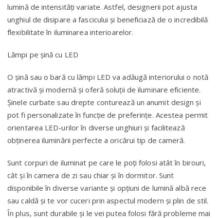
lumină de intensităţi variate. Astfel, designerii pot ajusta
unghiul de disipare a fascicului şi beneficiază de o incredibilă
flexibilitate în iluminarea interioarelor.
Lămpi pe şină cu LED
O şină sau o bară cu lămpi LED va adăugă interiorului o notă
atractivă şi modernă şi oferă soluţii de iluminare eficiente.
Şinele curbate sau drepte conturează un anumit design şi
pot fi personalizate în funcţie de preferinţe. Acestea permit
orientarea LED-urilor în diverse unghiuri şi facilitează
obţinerea iluminării perfecte a oricărui tip de cameră.
Sunt corpuri de iluminat pe care le poţi folosi atât în birouri,
cât şi în camera de zi sau chiar şi în dormitor. Sunt
disponibile în diverse variante şi opţiuni de lumină albă rece
sau caldă şi te vor cuceri prin aspectul modern şi plin de stil.
În plus, sunt durabile şi le vei putea folosi fără probleme mai