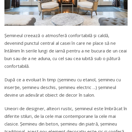
Șemineul creează o atmosferă confortabilă și caldă,
devenind punctul central al casei în care ne place să ne
întâlnim în serile lungi de iarnă pentru a ne bucura de un ceai
bun sau de a ne aduna, cu cel sau cea iubită sub o pătură
confortabilă.
După ce a evoluat în timp (șemineu cu etanol, șemineu cu
inserție, șemineu deschis, șemineu electric ...) șemineul
devine un adevărat obiect de decor în salon.
Uneori de designer, alteori rustic, șemineul este îmbrăcat în
diferite stiluri, de la cele mai contemporane la cele mai
clasice. Șemineu din beton, șemineu din piatră, șemineu
tradițional, acest nou element decorativ este șic și conferă