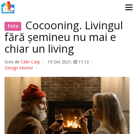
Cocooning. Livingul
Foto
fără șemineu nu mai e
chiar un living
Scris de
Călin Carp
13 Oct 2021
,
11:12
Design Interior