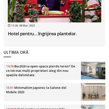
13:30, 08 Mar 2022
Hotel pentru… îngrijirea plantelor.
ULTIMA ORĂ
14:26
Bucătăria open-space pierde teren? De
ce tot mai mulți proprietari aleg din nou
spațiile delimitate
15:51
Minimalism Japonez la Salone del
Mobile 2023
13:36
Soluții pentru reamenajarea băii