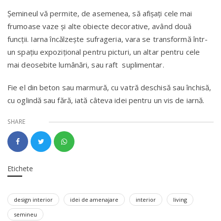
Șemineul vă permite, de asemenea, să afișați cele mai
frumoase vaze și alte obiecte decorative, având două
funcții. Iarna încălzește sufrageria, vara se transformă într-
un spațiu expozițional pentru picturi, un altar pentru cele
mai deosebite lumânări, sau raft suplimentar.
Fie el din beton sau marmură, cu vatră deschisă sau închisă,
cu oglindă sau fără, iată câteva idei pentru un vis de iarnă.
SHARE
Etichete
design interior
idei de amenajare
interior
living
semineu