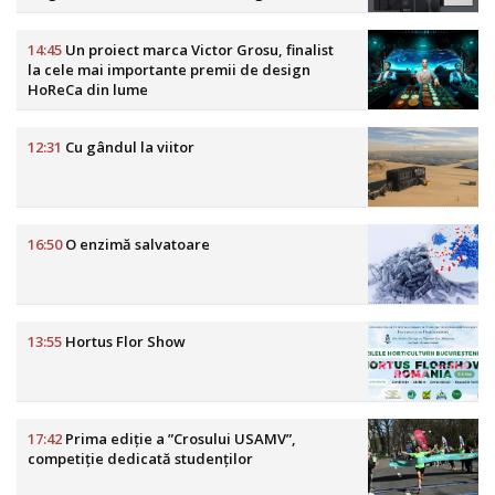
din România
14:45
Un proiect marca Victor Grosu, finalist
la cele mai importante premii de design
HoReCa din lume
12:31
Cu gândul la viitor
16:50
O enzimă salvatoare
13:55
Hortus Flor Show
17:42
Prima ediție a ”Crosului USAMV”,
competiție dedicată studenților