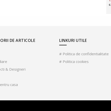
1
c
ORII DE ARTICOLE
LINKURI UTILE
# Politica de confidentialitate
liare
# Politica cookies
ecti & Designeri
pentru casa