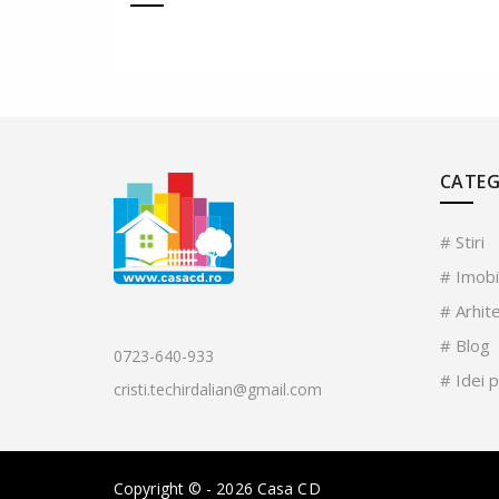
CATEG
# Stiri
# Imobi
# Arhit
# Blog
0723-640-933
# Idei 
cristi.techirdalian@gmail.com
Copyright © - 2026 Casa CD