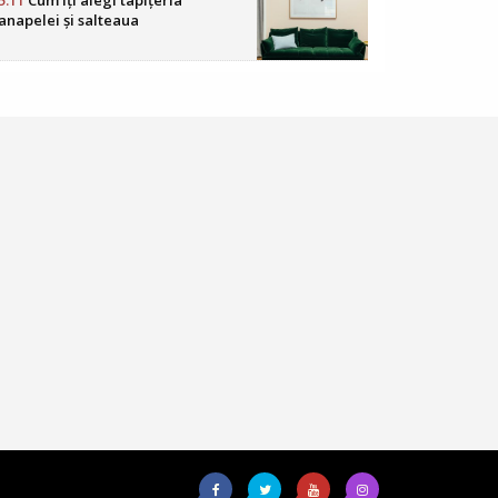
5:11
Cum îți alegi tapițeria
anapelei și salteaua