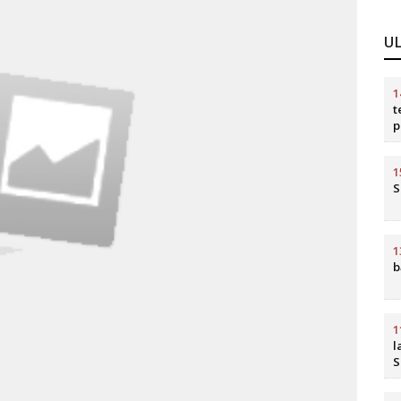
U
1
t
p
d
1
S
1
b
1
l
S
b
R