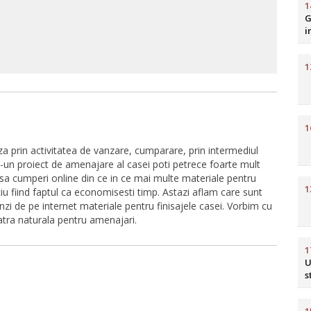
1
G
i
H
1
1
a prin activitatea de vanzare, cumparare, prin intermediul
ntr-un proiect de amenajare al casei poti petrece foarte mult
i sa cumperi online din ce in ce mai multe materiale pentru
1
ciu fiind faptul ca economisesti timp. Astazi aflam care sunt
anzi de pe internet materiale pentru finisajele casei. Vorbim cu
iatra naturala pentru amenajari.
1
U
s