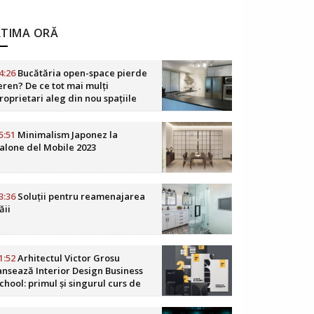
LTIMA ORĂ
4:26
Bucătăria open-space pierde
eren? De ce tot mai mulți
roprietari aleg din nou spațiile
elimitate
5:51
Minimalism Japonez la
alone del Mobile 2023
3:36
Soluții pentru reamenajarea
ăii
1:52
Arhitectul Victor Grosu
ansează Interior Design Business
chool: primul și singurul curs de
usiness în design interior din
omânia