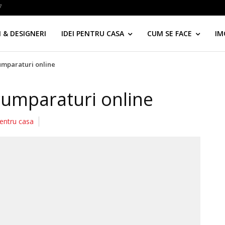
7
 & DESIGNERI
IDEI PENTRU CASA
CUM SE FACE
IM
mparaturi online
umparaturi online
pentru casa