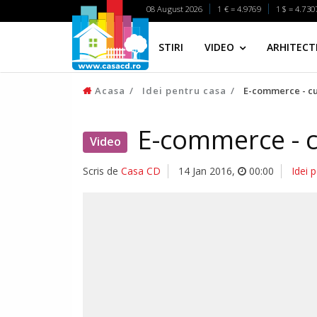
08 August 2026
1 € = 4.9769
1 $ = 4.730
STIRI
VIDEO
ARHITECTI
Acasa
Idei pentru casa
E-commerce - cu
E-commerce - c
Video
Scris de
Casa CD
14 Jan 2016
,
00:00
Idei 