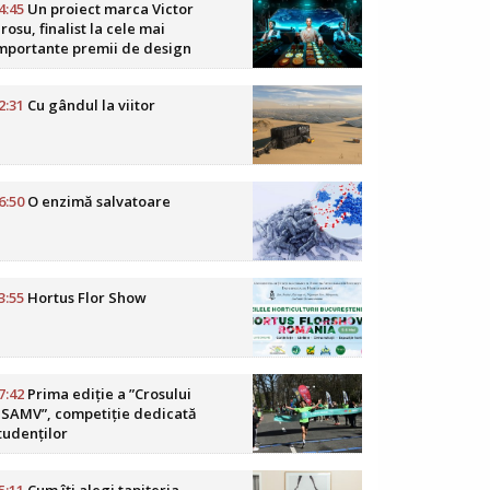
4:45
Un proiect marca Victor
rosu, finalist la cele mai
mportante premii de design
oReCa din lume
2:31
Cu gândul la viitor
6:50
O enzimă salvatoare
3:55
Hortus Flor Show
7:42
Prima ediție a ”Crosului
SAMV”, competiție dedicată
tudenților