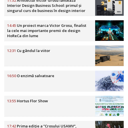
11:52
Arhitectul Victor Grosu lansează
Interior Design Business School: primul și
singurul curs de business în design interior
din România
14:45
Un proiect marca Victor Grosu, finalist
la cele mai importante premii de design
HoReCa din lume
12:31
Cu gândul la viitor
16:50
O enzimă salvatoare
13:55
Hortus Flor Show
17:42
Prima ediție a ”Crosului USAMV”,