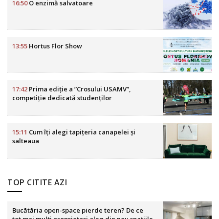
16:50
O enzimă salvatoare
13:55
Hortus Flor Show
17:42
Prima ediție a ”Crosului USAMV”,
competiție dedicată studenților
15:11
Cum îți alegi tapițeria canapelei și
salteaua
TOP CITITE AZI
Bucătăria open-space pierde teren? De ce
tot mai mulți proprietari aleg din nou spațiile