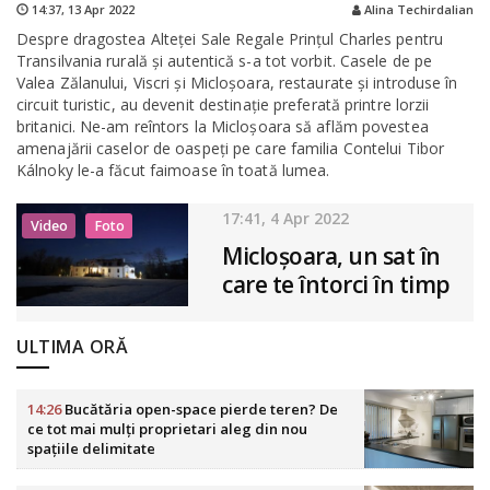
14:37,
13 Apr 2022
Alina Techirdalian
Despre dragostea Alteței Sale Regale Prinţul Charles pentru
Transilvania rurală şi autentică s-a tot vorbit. Casele de pe
Valea Zălanului, Viscri şi Micloşoara, restaurate şi introduse în
circuit turistic, au devenit destinaţie preferată printre lorzii
britanici. Ne-am reîntors la Micloșoara să aflăm povestea
amenajării caselor de oaspeți pe care familia Contelui Tibor
Kálnoky le-a făcut faimoase în toată lumea.
17:41, 4 Apr 2022
Video
Foto
Micloșoara, un sat în
care te întorci în timp
ULTIMA ORĂ
14:26
Bucătăria open-space pierde teren? De
ce tot mai mulți proprietari aleg din nou
spațiile delimitate