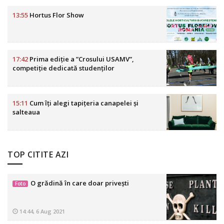
13:55
Hortus Flor Show
17:42
Prima ediție a ”Crosului USAMV”,
competiție dedicată studenților
15:11
Cum îți alegi tapițeria canapelei și
salteaua
TOP CITITE AZI
O grădină în care doar privești
Foto
14:44, 6 Aug 2021