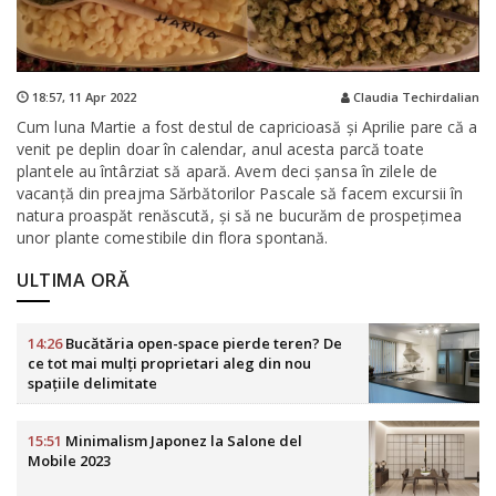
18:57,
11 Apr 2022
Claudia Techirdalian
Cum luna Martie a fost destul de capricioasă și Aprilie pare că a
venit pe deplin doar în calendar, anul acesta parcă toate
plantele au întârziat să apară. Avem deci șansa în zilele de
vacanță din preajma Sărbătorilor Pascale să facem excursii în
natura proaspăt renăscută, și să ne bucurăm de prospețimea
unor plante comestibile din flora spontană.
ULTIMA ORĂ
14:26
Bucătăria open-space pierde teren? De
ce tot mai mulți proprietari aleg din nou
spațiile delimitate
15:51
Minimalism Japonez la Salone del
Mobile 2023