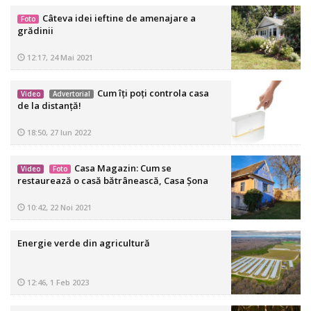
Câteva idei ieftine de amenajare a
Foto
grădinii
12:17, 24 Mai 2021
Cum îți poți controla casa
Video
Advertorial
de la distanță!
18:50, 27 Iun 2022
Casa Magazin: Cum se
Video
Foto
restaurează o casă bătrânească, Casa Șona
10:42, 22 Noi 2021
Energie verde din agricultură
12:46, 1 Feb 2023