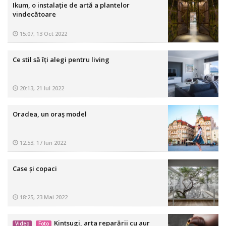
Ikum, o instalație de artă a plantelor
vindecătoare
15:07, 13 Oct 2022
Ce stil să îți alegi pentru living
20:13, 21 Iul 2022
Oradea, un oraș model
12:53, 17 Iun 2022
Case și copaci
18:25, 23 Mai 2022
Kintsugi, arta reparării cu aur
Video
Foto