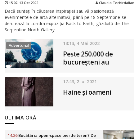
15:07,
13 Oct 2022
Claudia Techirdalian
Dacă sunteți în căutarea inspirației sau vă pasionează
evenimentele de artă alternativă, până pe 18 Septembrie se
derulează la Londra expoziția Back to Earth, găzduită de The
Serpentine North Gallery.
13:13, 4 Mai 2022
Advertorial
Peste 250.000 de
bucureșteni au
experimentat
senzația unei călătorii
17:43, 2 Iul 2021
printre planete în
Haine și oameni
numai o săptămână
ULTIMA ORĂ
14:26
Bucătăria open-space pierde teren? De