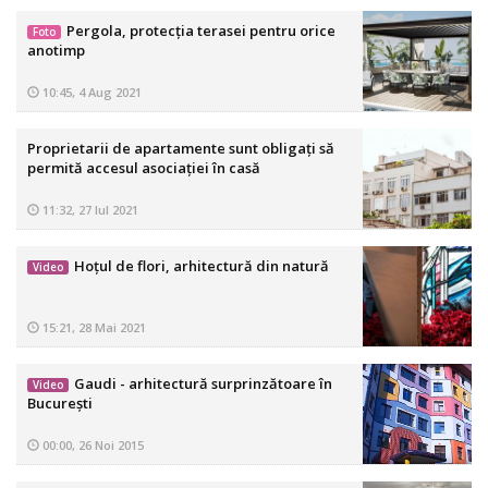
Pergola, protecția terasei pentru orice
Foto
anotimp
10:45, 4 Aug 2021
Proprietarii de apartamente sunt obligaţi să
permită accesul asociaţiei în casă
11:32, 27 Iul 2021
Hoțul de flori, arhitectură din natură
Video
15:21, 28 Mai 2021
Gaudi - arhitectură surprinzătoare în
Video
Bucureşti
00:00, 26 Noi 2015