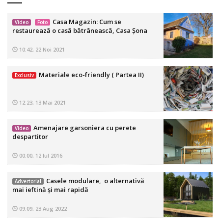
Casa Magazin: Cum se
Video
Foto
restaurează o casă bătrânească, Casa Șona
10:42, 22 Noi 2021
Materiale eco-friendly ( Partea II)
Exclusiv
12:23, 13 Mai 2021
Amenajare garsoniera cu perete
Video
despartitor
00:00, 12 Iul 2016
Casele modulare, o alternativă
Advertorial
mai ieftină și mai rapidă
09:09, 23 Aug 2022