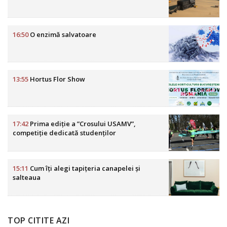
16:50
O enzimă salvatoare
13:55
Hortus Flor Show
17:42
Prima ediție a ”Crosului USAMV”,
competiție dedicată studenților
15:11
Cum îți alegi tapițeria canapelei și
salteaua
TOP CITITE AZI