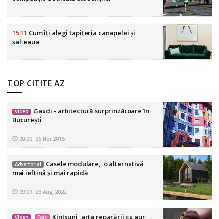
15:11
Cum îți alegi tapițeria canapelei și
salteaua
TOP CITITE AZI
Gaudi - arhitectură surprinzătoare în
Video
Bucureşti
00:00, 26 Noi 2015
Casele modulare, o alternativă
Advertorial
mai ieftină și mai rapidă
09:09, 23 Aug 2022
Kintsugi, arta reparării cu aur
Video
Foto