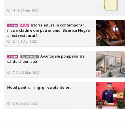
14:42, 27 Apr 2022
Istorie adusă în contemporan,
Video
Foto
încă o clădire din patrimoniul Bisericii Negre
a fost restaurată
12:41, 5 Apr 2022
Avantajele pompelor de
Video
Advertorial
căldură aer-apă
17:24, 28 Mar 2022
Hotel pentru… îngrijirea plantelor.
13:30, 8 Mar 2022