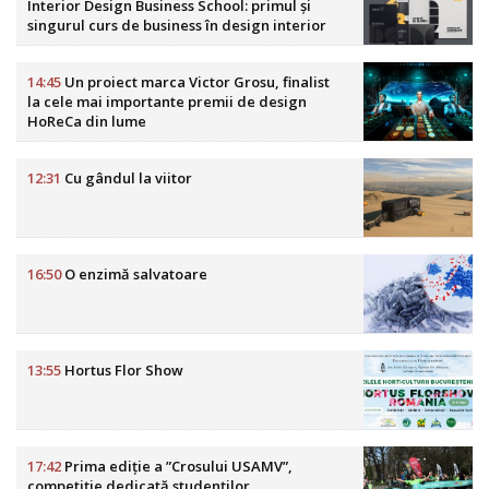
Interior Design Business School: primul și
singurul curs de business în design interior
din România
14:45
Un proiect marca Victor Grosu, finalist
la cele mai importante premii de design
HoReCa din lume
12:31
Cu gândul la viitor
16:50
O enzimă salvatoare
13:55
Hortus Flor Show
17:42
Prima ediție a ”Crosului USAMV”,
competiție dedicată studenților