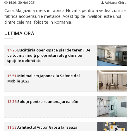
16:06,
30 Noi 2021
Adriana Chiru
Casa Magazin a mers in fabrica Novatik pentru a vedea cum se
fabrica acoperisurile metalice. Acest tip de invelitori este unul
dintre cele mai folosite in Romania.
ULTIMA ORĂ
14:26
Bucătăria open-space pierde teren? De
ce tot mai mulți proprietari aleg din nou
spațiile delimitate
15:51
Minimalism Japonez la Salone del
Mobile 2023
13:36
Soluții pentru reamenajarea băii
11:52
Arhitectul Victor Grosu lansează