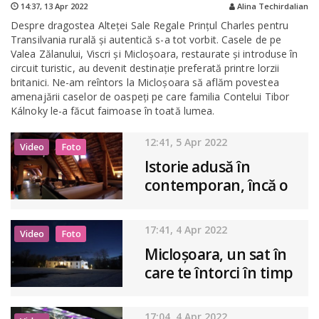
14:37,
13 Apr 2022
Alina Techirdalian
Despre dragostea Alteței Sale Regale Prinţul Charles pentru
Transilvania rurală şi autentică s-a tot vorbit. Casele de pe
Valea Zălanului, Viscri şi Micloşoara, restaurate şi introduse în
circuit turistic, au devenit destinaţie preferată printre lorzii
britanici. Ne-am reîntors la Micloșoara să aflăm povestea
amenajării caselor de oaspeți pe care familia Contelui Tibor
Kálnoky le-a făcut faimoase în toată lumea.
12:41, 5 Apr 2022
Video
Foto
Istorie adusă în
contemporan, încă o
clădire din
patrimoniul Bisericii
17:41, 4 Apr 2022
Video
Foto
Negre a fost
Micloșoara, un sat în
restaurată
care te întorci în timp
17:04, 4 Apr 2022