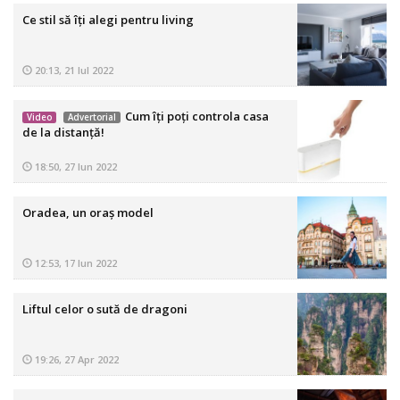
Ce stil să îți alegi pentru living
20:13, 21 Iul 2022
Cum îți poți controla casa
Video
Advertorial
de la distanță!
18:50, 27 Iun 2022
Oradea, un oraș model
12:53, 17 Iun 2022
Liftul celor o sută de dragoni
19:26, 27 Apr 2022