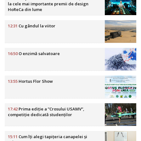
la cele mai importante premii de design
HoReCa din lume
12:31
Cu gândul la viitor
16:50
O enzimă salvatoare
13:55
Hortus Flor Show
17:42
Prima ediție a ”Crosului USAMV”,
competiție dedicată studenților
15:11
Cum îți alegi tapițeria canapelei și