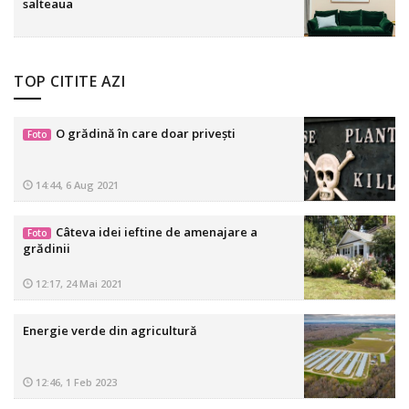
salteaua
TOP CITITE AZI
O grădină în care doar privești
Foto
14:44, 6 Aug 2021
Câteva idei ieftine de amenajare a
Foto
grădinii
12:17, 24 Mai 2021
Energie verde din agricultură
12:46, 1 Feb 2023