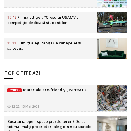
17:42
Prima ediție a ”Crosului USAMV”,
competiție dedicată studenților
15:11
Cum îți alegi tapițeria canapelei și
salteaua
TOP CITITE AZI
Materiale eco-friendly ( Partea II)
Exclusiv
12:23, 13 Mai 2021
Bucătăria open-space pierde teren? De ce
tot mai mulți proprietari aleg din nou spațiile