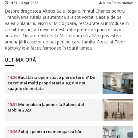
14:37,
13 Apr 2022
Alina Techirdalian
Despre dragostea Alteței Sale Regale Prinţul Charles pentru
Transilvania rurală şi autentică s-a tot vorbit. Casele de pe
Valea Zălanului, Viscri şi Micloşoara, restaurate şi introduse în
circuit turistic, au devenit destinaţie preferată printre lorzii
britanici. Ne-am reîntors la Micloșoara să aflăm povestea
amenajării caselor de oaspeți pe care familia Contelui Tibor
Kálnoky le-a făcut faimoase în toată lumea.
ULTIMA ORĂ
14:26
Bucătăria open-space pierde teren? De
ce tot mai mulți proprietari aleg din nou
spațiile delimitate
15:51
Minimalism Japonez la Salone del
Mobile 2023
13:36
Soluții pentru reamenajarea băii