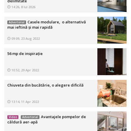
delimitate
14:26, 8 Iul 2026
Casele modulare, o alternativă
Advertorial
mai ieftină și mai rapidă
09:09, 23 Aug 2022
56 mp de inspirație
10:52, 29 Apr 2022
Chiuveta din bucătărie, o alegere dificilă
13:14, 11 Apr 2022
Avantajele pompelor de
Video
Advertorial
căldură aer-apă