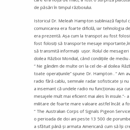
de păsări în timpul războiului.
Istoricul Dr. Meleah Hampton subliniază faptul că
comunicarea era foarte dificilă, iar tehnologia 
era prezentă. Așa cum la transpot au fost folosi
fost folosiți să transporte mesaje importante,în
să transmită informații ușor. Rolul de mesageri 
doilea Război Mondial, când condițiile de medi
“ Ne gândim de multe ori la cel de-al doilea Răz
toate operațiunile” spune Dr. Hampton . “ Am avut
radio fără cablu, semnale radar sofisticate și nu
a insemant că undele radio nu funcționau așa cum
mesajele mult mai eficient mai ales în insule.”- a
militare de foarte mare valoare astfel încât a f
“ The Australian Corps of Signals Pigeon Servic
o perioada de doi ani peste 13 500 de porumbei 
a sfătuit până și armata Americană cum să își c