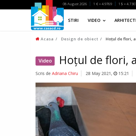
08 August 2026
1 € = 4.9769
1 $ = 4.730
STIRI
VIDEO
ARHITECTI
Acasa
Design de obiect
Hoțul de flori, 
Hoțul de flori, 
Video
Scris de
Adriana Chiru
28 May 2021
,
15:21