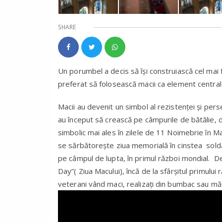
SHARE
Un porumbel a decis să își construiască cel mai 
preferat să folosească macii ca element central 
Macii au devenit un simbol al rezistenței și perse
au început să crească pe câmpurile de bătălie, 
simbolic mai ales în zilele de 11 Noimebrie în 
se sărbătorește ziua memorială în cinstea solda
pe câmpul de lupta, în primul război mondial.
Day”( Ziua Macului), încă de la sfârșitul primului
veterani vând maci, realizați din bumbac sau măt