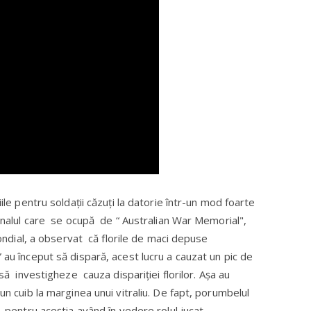
ile pentru soldații căzuți la datorie într-un mod foarte
sonalul care se ocupă de “ Australian War Memorial",
ial, a observat că florile de maci depuse
 au început să dispară, acest lucru a cauzat un pic de
să investigheze cauza dispariției florilor. Așa au
un cuib la marginea unui vitraliu. De fapt, porumbelul
ă pentru aceștia având în vedere rolul jucat