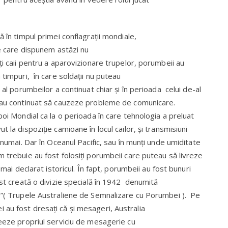
 în timpul primei conflagrații mondiale,
de care dispunem astăzi nu
ți caii pentru a aparovizionare trupelor, porumbeii au
 timpuri, în care soldații nu puteau
al porumbeilor a continuat chiar și în perioada celui de-al
u au continuat să cauzeze probleme de comunicare.
boi Mondial ca la o perioada în care tehnologia a preluat
 la dispoziție camioane în locul cailor, și transmisiuni
 numai. Dar în Oceanul Pacific, sau în munți unde umiditate
 trebuie au fost folosiți porumbeii care puteau să livreze
 mai declarat istoricul. În fapt, porumbeii au fost bunuri
ost creată o divizie specială în 1942 denumită
e”( Trupele Australiene de Semnalizare cu Porumbei ). Pe
au fost dresați că și mesageri, Australia
reeze propriul serviciu de mesagerie cu