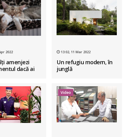
Apr 2022
13:02, 11 Mar 2022
îți amenjezi
Un refugiu modern, în
entul dacă ai
junglă
Video