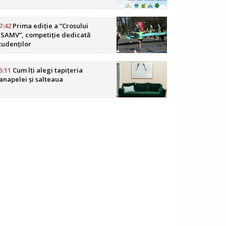
7:42
Prima ediție a ”Crosului
SAMV”, competiție dedicată
tudenților
5:11
Cum îți alegi tapițeria
anapelei și salteaua