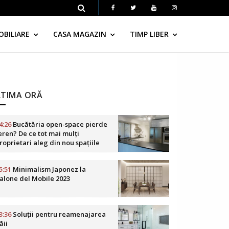
OBILIARE
CASA MAGAZIN
TIMP LIBER
LTIMA ORĂ
4:26
Bucătăria open-space pierde
eren? De ce tot mai mulți
roprietari aleg din nou spațiile
elimitate
5:51
Minimalism Japonez la
alone del Mobile 2023
3:36
Soluții pentru reamenajarea
ăii