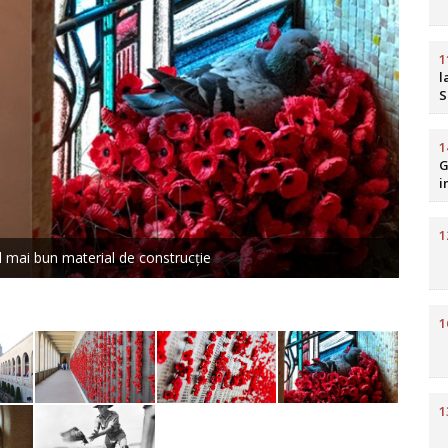
1
l
S
b
R
1
G
i
H
1
 mai bun material de construcție
1
1