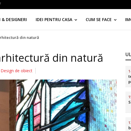
7
 & DESIGNERI
IDEI PENTRU CASA
CUM SE FACE
IM
arhitectură din natură
arhitectură din natură
U
Design de obiect
1
t
p
d
1
S
1
b