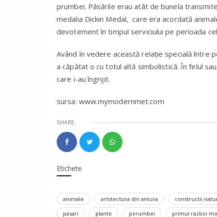
prumbei. Păsările erau atât de bunela transmite
medalia Dickin Medal, care era acordată anima
devotement în timpul serviciului pe perioada cel
Având în vedere această relație specială între 
a căpătat o cu totul altă simbolistică. În felul s
care i-au îngrijit.
sursa: www.mymodernmet.com
SHARE
Etichete
animale
arhitectura din antura
constructii natu
pasari
plante
porumbei
primul razboi mo