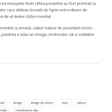
rea mesajelor încât câtiva porumbei au fost premiați cu
lelor care dădeau dovadă de fapte extrordinare de
ui de-al doilea război mondial.
porumbei și armată, cuibul realizat de porumbel nostru
au, pasărea a adus un omagiu strămoșilor săi și soldaților
rale
design
design de obiect
maci
natura
ndial
remebrance day