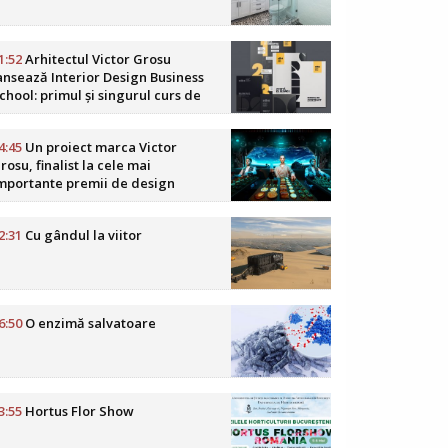
1:52
Arhitectul Victor Grosu
ansează Interior Design Business
chool: primul și singurul curs de
usiness în design interior din
omânia
4:45
Un proiect marca Victor
rosu, finalist la cele mai
mportante premii de design
oReCa din lume
2:31
Cu gândul la viitor
6:50
O enzimă salvatoare
3:55
Hortus Flor Show