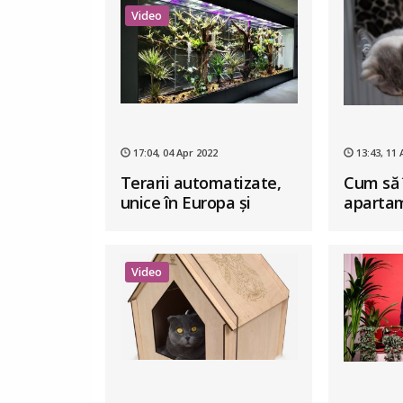
Video
17:04, 04 Apr 2022
13:43, 11 
Terarii automatizate,
Cum să 
unice în Europa și
apartam
produse în România
pisică
Video