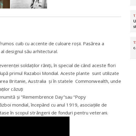
1
U
s
1
frumos cuib cu accente de culoare roșii. Pasărea a
c
al designul său arhitectural.
verenței soldaților răniți, în special de când aceste flori
după primul Razaboi Mondial. Aceste plante sunt utilizate
Marea Britanie, Australia și în statele Commonwealth, unde
ților căzuți
 Denumită și “Remembrence Day”sau “Popy
 război mondial, începând cu anul 1919, asociațiile de
ase în scopul strângerii de fonduri pentru veterani.