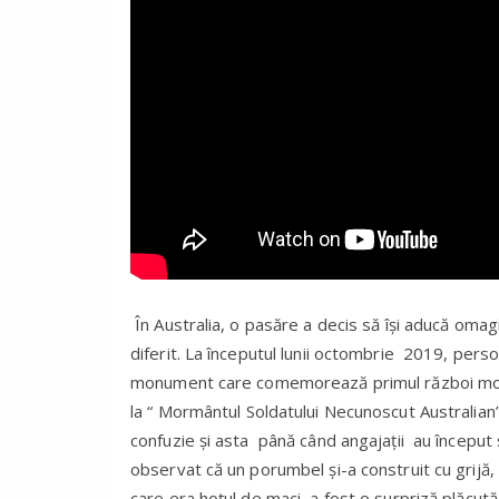
În Australia, o pasăre a decis să își aducă omagi
diferit. La începutul lunii octombrie 2019, per
monument care comemorează primul război mond
la “ Mormântul Soldatului Necunoscut Australian”
confuzie și asta până când angajații au început 
observat că un porumbel și-a construit cu grijă, 
care era hoțul de maci, a fost o surpriză plăcut