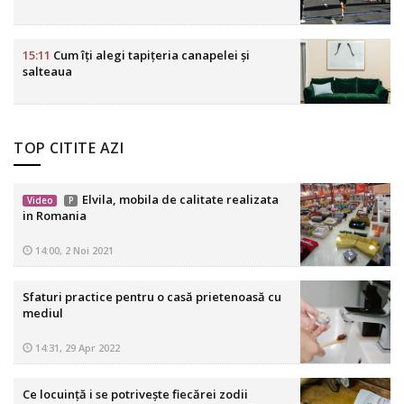
15:11
Cum îți alegi tapițeria canapelei și
salteaua
TOP CITITE AZI
Elvila, mobila de calitate realizata
Video
P
in Romania
14:00, 2 Noi 2021
Sfaturi practice pentru o casă prietenoasă cu
mediul
14:31, 29 Apr 2022
Ce locuință i se potrivește fiecărei zodii