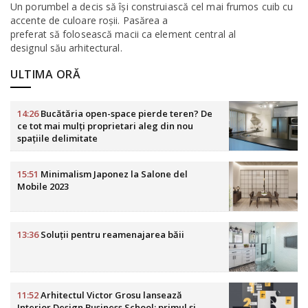
Un porumbel a decis să își construiască cel mai frumos cuib cu
accente de culoare roșii. Pasărea a
preferat să folosească macii ca element central al
designul său arhitectural.
ULTIMA ORĂ
14:26
Bucătăria open-space pierde teren? De
ce tot mai mulți proprietari aleg din nou
spațiile delimitate
15:51
Minimalism Japonez la Salone del
Mobile 2023
13:36
Soluții pentru reamenajarea băii
11:52
Arhitectul Victor Grosu lansează
Interior Design Business School: primul și