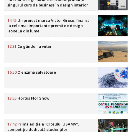
singurul curs de business în design interior
din România
14:45
Un proiect marca Victor Grosu, finalist
la cele mai importante premii de design
HoReCa din lume
12:31
Cu gândul la viitor
16:50
O enzimă salvatoare
13:55
Hortus Flor Show
17:42
Prima ediție a ”Crosului USAMV”,
competiție dedicată studenților