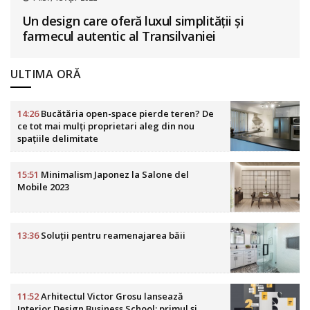
Un design care oferă luxul simplității și
farmecul autentic al Transilvaniei
ULTIMA ORĂ
14:26
Bucătăria open-space pierde teren? De
ce tot mai mulți proprietari aleg din nou
spațiile delimitate
15:51
Minimalism Japonez la Salone del
Mobile 2023
13:36
Soluții pentru reamenajarea băii
11:52
Arhitectul Victor Grosu lansează
Interior Design Business School: primul și