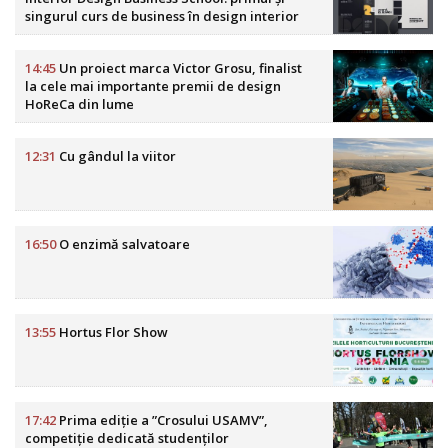
singurul curs de business în design interior
din România
14:45
Un proiect marca Victor Grosu, finalist
la cele mai importante premii de design
HoReCa din lume
12:31
Cu gândul la viitor
16:50
O enzimă salvatoare
13:55
Hortus Flor Show
17:42
Prima ediție a ”Crosului USAMV”,
competiție dedicată studenților