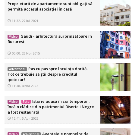
Proprietarii de apartamente sunt obligaţi să
permită accesul asociaţiei în casă
11:32, 27 Iul 2021
Gaudi - arhitectură surprinzătoare în
Video
Bucureşti
00:00, 26 Noi 2015
Pas cu pas spre locuința dorită.
Advertorial
Tot ce trebuie să știi despre creditul
ipotecar!
11:48, 4 Noi 2022
Istorie adusă în contemporan,
Video
Foto
încă o clădire din patrimoniul Bisericii Negre
a fost restaurată
12:41, 5 Apr 2022
Avantajele pompelor de
Video
Advertorial