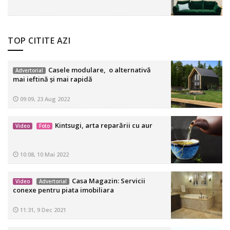
TOP CITITE AZI
Casele modulare, o alternativă
Advertorial
mai ieftină și mai rapidă
09:09, 23 Aug 2022
Kintsugi, arta reparării cu aur
Video
Foto
10:08, 10 Mai 2022
Casa Magazin: Servicii
Video
Advertorial
conexe pentru piata imobiliara
11:31, 9 Dec 2021