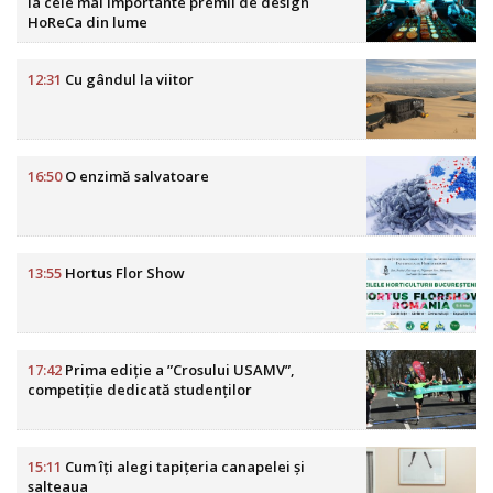
la cele mai importante premii de design
HoReCa din lume
12:31
Cu gândul la viitor
16:50
O enzimă salvatoare
13:55
Hortus Flor Show
17:42
Prima ediție a ”Crosului USAMV”,
competiție dedicată studenților
15:11
Cum îți alegi tapițeria canapelei și
salteaua