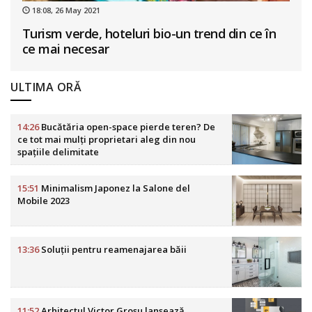
18:08, 26 May 2021
Turism verde, hoteluri bio-un trend din ce în
ce mai necesar
ULTIMA ORĂ
14:26
Bucătăria open-space pierde teren? De
ce tot mai mulți proprietari aleg din nou
spațiile delimitate
15:51
Minimalism Japonez la Salone del
Mobile 2023
13:36
Soluții pentru reamenajarea băii
11:52
Arhitectul Victor Grosu lansează