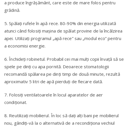
a produce îngrăşământ, care este de mare folos pentru
grădină.
5. Spălaţi rufele în apă rece. 80-90% din energia utilizată
atunci când folosiţi maşina de spălat provine de la încălzirea
apei. Utilizaţi programul „apă rece” sau „modul eco” pentru
a economisi energie.
6. Închideţi robinetul. Probabil cei mai mulţi copii învaţă să se
spele pe dinţi cu apa pornită. Deoarece stomatologii
recomandă spălarea pe dinţi timp de două minute, rezultă
aproximativ 5 litri de apă pierduţi de fiecare dată.
7. Folosiţi ventilatoarele în locul aparatelor de aer
condiţionat.
8. Reutilizaţi mobilierul. În loc să daţi alţi bani pe mobilierul
nou, gândiţi-vă la o alternativă de a recondiţiona vechiul