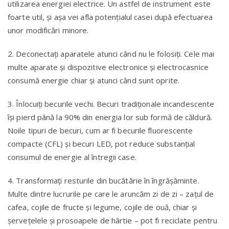
utilizarea energiei electrice. Un astfel de instrument este
foarte util, şi așa vei afla potenţialul casei după efectuarea
unor modificări minore.
2. Deconectaţi aparatele atunci când nu le folosiţi. Cele mai
multe aparate şi dispozitive electronice şi electrocasnice
consumă energie chiar şi atunci când sunt oprite.
3. Înlocuiţi becurile vechi. Becuri tradiţionale incandescente
îşi pierd până la 90% din energia lor sub formă de căldură.
Noile tipuri de becuri, cum ar fi becurile fluorescente
compacte (CFL) şi becuri LED, pot reduce substanţial
consumul de energie al întregii case.
4. Transformaţi resturile din bucătărie în îngrăşăminte.
Multe dintre lucrurile pe care le aruncăm zi de zi – zaţul de
cafea, cojile de fructe şi legume, cojile de ouă, chiar şi
şerveţelele şi prosoapele de hârtie – pot fi reciclate pentru