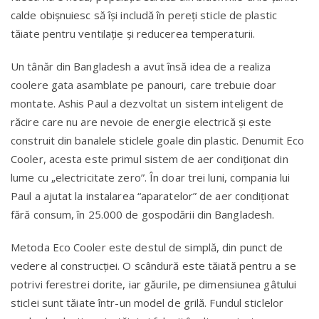
calde obișnuiesc să își includă în pereți sticle de plastic
tăiate pentru ventilație și reducerea temperaturii.
Un tânăr din Bangladesh a avut însă idea de a realiza
coolere gata asamblate pe panouri, care trebuie doar
montate. Ashis Paul a dezvoltat un sistem inteligent de
răcire care nu are nevoie de energie electrică și este
construit din banalele sticlele goale din plastic. Denumit Eco
Cooler, acesta este primul sistem de aer condiționat din
lume cu „electricitate zero”. În doar trei luni, compania lui
Paul a ajutat la instalarea “aparatelor” de aer condiționat
fără consum, în 25.000 de gospodării din Bangladesh.
Metoda Eco Cooler este destul de simplă, din punct de
vedere al construcției. O scândură este tăiată pentru a se
potrivi ferestrei dorite, iar găurile, pe dimensiunea gâtului
sticlei sunt tăiate într-un model de grilă. Fundul sticlelor