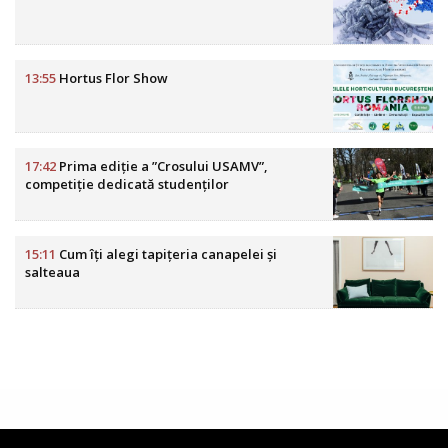
13:55
Hortus Flor Show
17:42
Prima ediție a ”Crosului USAMV”,
competiție dedicată studenților
15:11
Cum îți alegi tapițeria canapelei și
salteaua