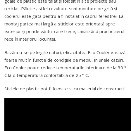
goale de plastic este tăiat și folosit în alte proiecte sau
reciclat. Pâlniile astfel rezultate sunt montate pe grilă și
coolerul este gata pentru a fi instalat în cadrul ferestrei. La
montaj partea mai largă a sticlelor este orientată spre
exterior și prinde vântul care trece, canalizând practic aerul
rece în interiorul locuinței.
Bazându-se pe legiile naturi, eficacitatea Eco Cooler variază
foarte mult în funcție de condițiile de mediu. În unele cazuri,
Eco Cooler poate reduce temperaturile interioare de la 30 °
C la o temperatură confortabilă de 25 ° C.
Sticlele de plastic pot fi folosite si ca material de constructii.