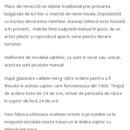
Placa din teracotă se obține tradițional prin presarea
bulgărului de lut într-o matriță din lemn moale, împodobită
cu motive decorative reliefate. Aceeași tehnică este folosită
și în present, matrița fiind sculptată manual în ipsos de un
artist plastic și reprodusă apoi în serie pentru fiecare
turnător.
Indiferent de modelul cahlelor, ca sunt in serie sau unicat,
acestea sunt picatate manual.
După glazurare cahlele merg către ardere pentru a fi
finisate in acelasi cuptor care functioneaza din 1906. Timpul
de ardere este de 24 de ore, urmat de perioada de răcire
în cuptor de încă 24 de ore .
Desi fabrica utilizeaza aceleasi retete si procedee ca la
inceputul secolului exista totusi un al doilea cuptor cu
tehnologie noua.