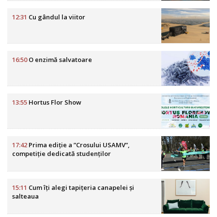
12:31
Cu gândul la viitor
16:50
O enzimă salvatoare
13:55
Hortus Flor Show
17:42
Prima ediție a ”Crosului USAMV”,
competiție dedicată studenților
15:11
Cum îți alegi tapițeria canapelei și
salteaua