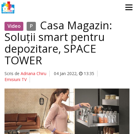
Casa Magazin:
Video
P
Soluții smart pentru
depozitare, SPACE
TOWER
Scris de
Adriana Chiru
04 Jan 2022
,
13:35
Emisiuni TV