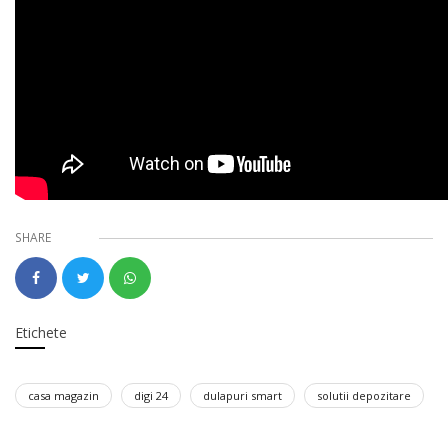
SHARE
Etichete
casa magazin
digi 24
dulapuri smart
solutii depozitare