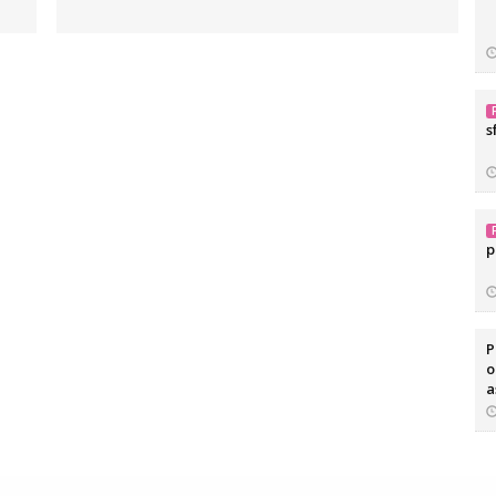
s
p
P
o
a