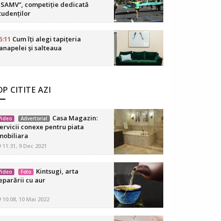
SAMV”, competiție dedicată
tudenților
5:11
Cum îți alegi tapițeria
anapelei și salteaua
P CITITE AZI
Casa Magazin:
Video
Advertorial
ervicii conexe pentru piata
mobiliara
11:31, 9 Dec 2021
Kintsugi, arta
Video
Foto
eparării cu aur
10:08, 10 Mai 2022