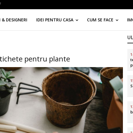
7
 & DESIGNERI
IDEI PENTRU CASA
CUM SE FACE
IM
U
1
etichete pentru plante
t
p
d
1
S
1
b
1