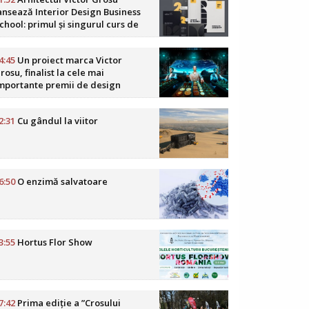
ansează Interior Design Business
chool: primul și singurul curs de
usiness în design interior din
omânia
4:45
Un proiect marca Victor
rosu, finalist la cele mai
mportante premii de design
oReCa din lume
2:31
Cu gândul la viitor
6:50
O enzimă salvatoare
3:55
Hortus Flor Show
7:42
Prima ediție a ”Crosului