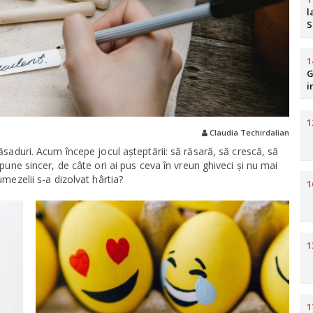
l
S
b
R
1
G
i
H
1
Claudia Techirdalian
ăsaduri. Acum începe jocul așteptării: să răsară, să crescă, să
spune sincer, de câte ori ai pus ceva în vreun ghiveci și nu mai
umezelii s-a dizolvat hârtia?
1
1
1