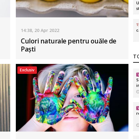
U
s
1
14:38, 20 Apr 2022
c
Culori naturale pentru ouăle de
Paști
TO
Exclusiv
S
i
r