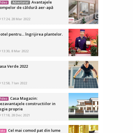
Avantajele
Video
Advertorial
ompelor de căldură aer-apă
17:24, 28 Mar 2022
otel pentru… îngrijirea plantelor.
13:30, 8 Mar 2022
asa Verde 2022
12:58, 7 Ian 2022
Casa Magazin:
Video
ezavantajele constructiilor in
egie proprie
17:18, 28 Dec 2021
Cel mai comod pat din lume
Foto