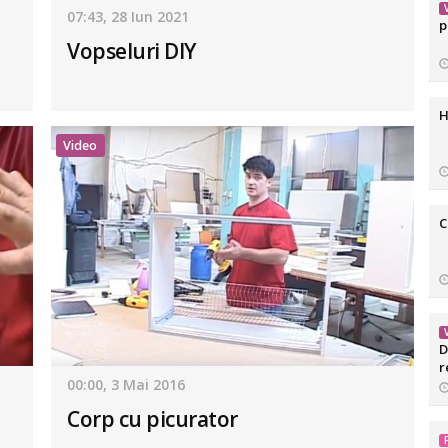
07:43, 28 Iun 2021
p
Vopseluri DIY
H
Video
C
D
r
00:00, 3 Mai 2016
Corp cu picurator