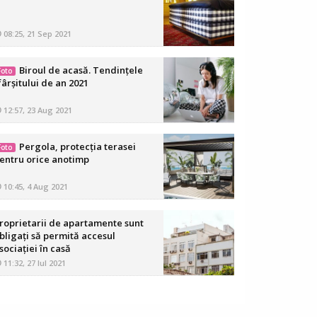
08:25, 21 Sep 2021
Biroul de acasă. Tendințele
Foto
fârșitului de an 2021
12:57, 23 Aug 2021
Pergola, protecția terasei
Foto
entru orice anotimp
10:45, 4 Aug 2021
roprietarii de apartamente sunt
bligaţi să permită accesul
sociaţiei în casă
11:32, 27 Iul 2021