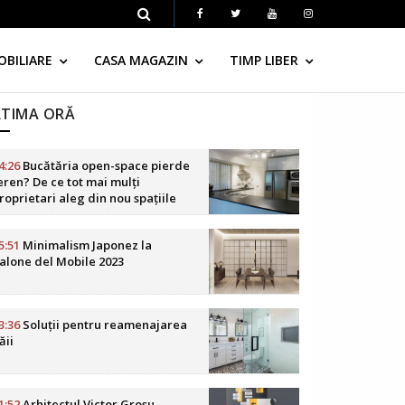
OBILIARE
CASA MAGAZIN
TIMP LIBER
LTIMA ORĂ
4:26
Bucătăria open-space pierde
eren? De ce tot mai mulți
roprietari aleg din nou spațiile
elimitate
5:51
Minimalism Japonez la
alone del Mobile 2023
3:36
Soluții pentru reamenajarea
ăii
1:52
Arhitectul Victor Grosu