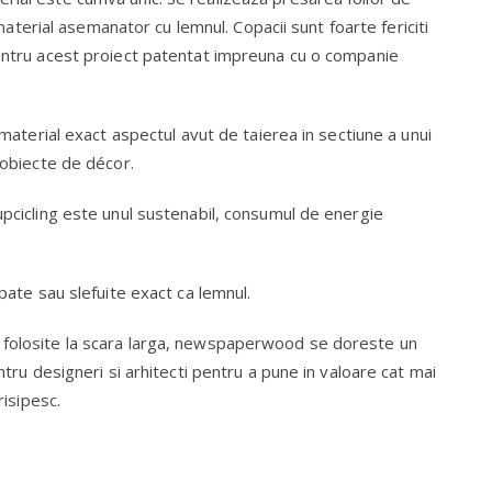
n material asemanator cu lemnul. Copacii sunt foarte fericiti
pentru acest proiect patentat impreuna cu o companie
i material exact aspectul avut de taierea in sectiune a unui
i obiecte de décor.
upcicling este unul sustenabil, consumul de energie
upate sau slefuite exact ca lemnul.
 folosite la scara larga, newspaperwood se doreste un
ntru designeri si arhitecti pentru a pune in valoare cat mai
risipesc.