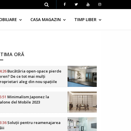
OBILIARE
CASA MAGAZIN
TIMP LIBER
LTIMA ORĂ
4:26
Bucătăria open-space pierde
eren? De ce tot mai mulți
roprietari aleg din nou spațiile
elimitate
5:51
Minimalism Japonez la
alone del Mobile 2023
3:36
Soluții pentru reamenajarea
ăii