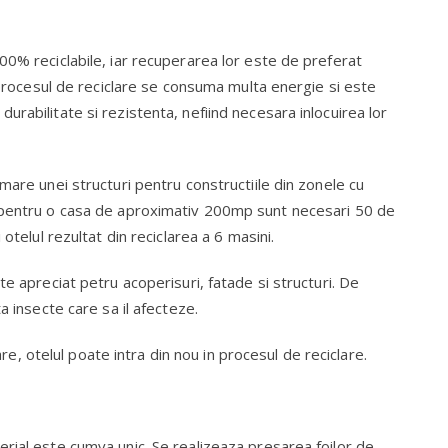
00% reciclabile, iar recuperarea lor este de preferat
n procesul de reciclare se consuma multa energie si este
rabilitate si rezistenta, nefiind necesara inlocuirea lor
mare unei structuri pentru constructiile din zonele cu
 pentru o casa de aproximativ 200mp sunt necesari 50 de
otelul rezultat din reciclarea a 6 masini.
te apreciat petru acoperisuri, fatade si structuri. De
a insecte care sa il afecteze.
zare, otelul poate intra din nou in procesul de reciclare.
rial este cumva unic. Se realizeaza presarea foilor de