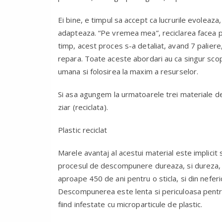
Ei bine, e timpul sa accept ca lucrurile evoleaza
adapteaza. “Pe vremea mea”, reciclarea facea par
timp, acest proces s-a detaliat, avand 7 palier
repara. Toate aceste abordari au ca singur scop
umana si folosirea la maxim a resurselor.
Si asa agungem la urmatoarele trei materiale de co
ziar (reciclata).
Plastic reciclat
Marele avantaj al acestui material este implicit 
procesul de descompunere dureaza, si dureza, s
aproape 450 de ani pentru o sticla, si din neferi
Descompunerea este lenta si periculoasa pentru
fiind infestate cu microparticule de plastic.