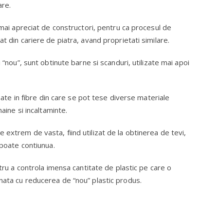
are.
t mai apreciat de constructori, pentru ca procesul de
t din cariere de piatra, avand proprietati similare.
 “nou”, sunt obtinute barne si scanduri, utilizate mai apoi
rmate in fibre din care se pot tese diverse materiale
haine si incaltaminte.
extrem de vasta, fiind utilizat de la obtinerea de tevi,
 poate contiunua.
ntru a controla imensa cantitate de plastic pe care o
nata cu reducerea de “nou” plastic produs.