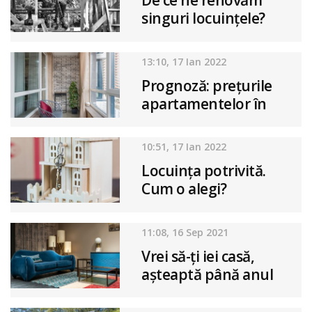
De ce ne renovăm
singuri locuințele?
13:10, 17 Ian 2022
Prognoză: prețurile
apartamentelor în
2022
10:51, 17 Ian 2022
Locuința potrivită.
Cum o alegi?
11:08, 16 Sep 2021
Vrei să-ți iei casă,
așteaptă până anul
viitor