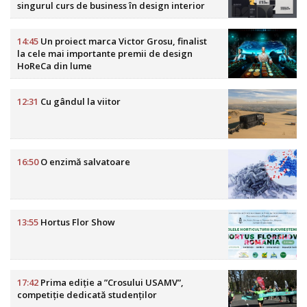
singurul curs de business în design interior
din România
14:45
Un proiect marca Victor Grosu, finalist
la cele mai importante premii de design
HoReCa din lume
12:31
Cu gândul la viitor
16:50
O enzimă salvatoare
13:55
Hortus Flor Show
17:42
Prima ediție a ”Crosului USAMV”,
competiție dedicată studenților