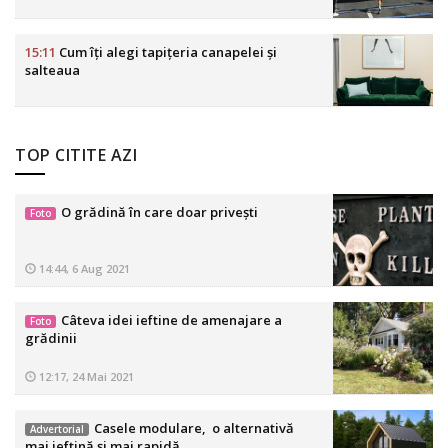
15:11
Cum îți alegi tapițeria canapelei și
salteaua
TOP CITITE AZI
O grădină în care doar privești
Foto
14:44, 6 Aug 2021
Câteva idei ieftine de amenajare a
Foto
grădinii
12:17, 24 Mai 2021
Casele modulare, o alternativă
Advertorial
mai ieftină și mai rapidă