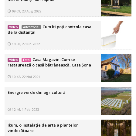
09:09, 23 Aug 2022
Cum îți poți controla casa
Video
Advertorial
de la distanță!
18:50, 27 Iun 2022
Casa Magazin: Cum se
Video
Foto
restaurează o casă bătrânească, Casa Șona
10:42, 22 Noi 2021
Energie verde din agricultură
12:46, 1 Feb 2023
Ikum, o instalație de artă a plantelor
vindecătoare