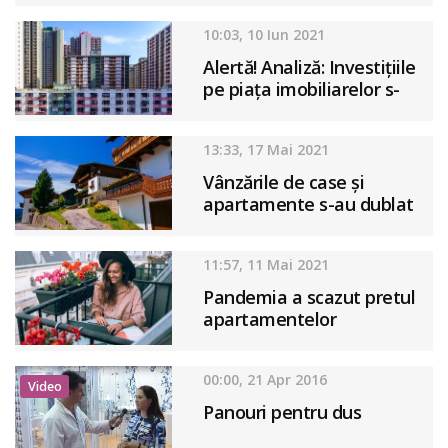
10:03, 10 Iun 2021
Alertă! Analiză: Investiţiile
pe piaţa imobiliarelor s-
au redus cu 50%
13:33, 17 Mai 2021
Vânzările de case și
apartamente s-au dublat
în aprilie 2021
11:57, 11 Mai 2021
Pandemia a scazut pretul
apartamentelor
00:00, 21 Apr 2016
Video
Panouri pentru dus