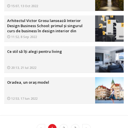
15:07, 13 Oct 2022
Arhitectul Victor Grosu lansează Interior
Design Business School: primul și singurul
curs de business în design interior din
România
11:52, 8 Sep 2022
Ce stil să îți alegi pentru living
20:13, 21 Iul 2022
Oradea, un oraș model
12:53, 17 Iun 2022