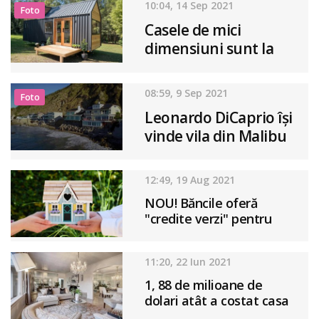
10:04, 14 Sep 2021
Foto
Casele de mici
dimensiuni sunt la
mare căutare și în
Australia
08:59, 9 Sep 2021
Foto
Leonardo DiCaprio își
vinde vila din Malibu
cu 10 milioane de
dolari
12:49, 19 Aug 2021
NOU! Băncile oferă
"credite verzi" pentru
achiziţia de locuinţe
11:20, 22 Iun 2021
1, 88 de milioane de
dolari atât a costat casa
unei crime celebre